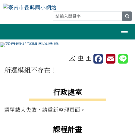
臺南市長興國小網站
跳至主內容區
se
導覽列
工具列
大
中
小
頁尾區域
主內容區域
所選模組不存在！
左邊區域內容
行政處室
選單載入失敗，請重新整理頁面。
課程計畫