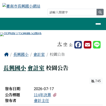
臺南市長興國小網站
跳至主內容區
se
導覽列
工具列
大
中
小
頁尾區域
主內容區域
Home
長興國小
會計室
校園公告
長興國小
會計室
校園公告
745
新聞列表
發布日期
2026-07-17
有1個附檔
公告標題
114年決算
發布者
會計主任