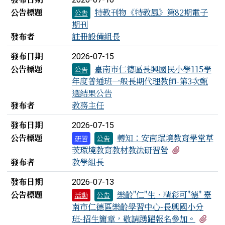
公告標題
特教刊物《特教風》第82期電子
公告
期刊
發布者
註冊設備組長
發布日期
2026-07-15
公告標題
臺南市仁德區長興國民小學115學
公告
年度普通班一般長期代理教師-第3次甄
選結果公告
發布者
教務主任
發布日期
2026-07-15
公告標題
轉知：安南環境教育學堂草
研習
公告
有1個附檔
茨環境教育教材教法研習營
發布者
教學組長
發布日期
2026-07-13
公告標題
樂齡"仁"生‧精彩可"德" 臺
活動
公告
南市仁德區樂齡學習中心-長興國小分
有1
班-招生簡章，敬請踴躍報名參加。