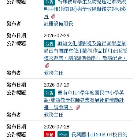
公告標題
特殊教育學生及幼兒鑑定辦法說
公告
明手冊(修訂版)與學習障礙鑑定說明影
有1個附檔
片
發布者
註冊設備組長
發布日期
2026-07-29
公告標題
轉知文化部影視及流行音樂產業
公告
局函有關課堂使用影視作品採用正版授
權來源案，請依說明辦理，敬請配合。
有1個附檔
發布者
教務主任
發布日期
2026-07-29
公告標題
臺南市114學年度國民中小學英
公告
語/雙語教學教師專業發展社群獎勵計
有1個附檔
畫，請參閱。
發布者
教務主任
發布日期
2026-07-28
公告標題
長興國小115.08.04校日流
活動
公告