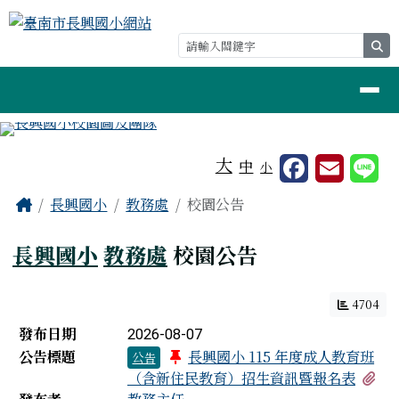
臺南市長興國小網站
跳至主內容區
se
導覽列
工具列
大
中
小
頁尾區域
主內容區域
Home
長興國小
教務處
校園公告
長興國小
教務處
校園公告
4704
新聞列表
發布日期
2026-08-07
公告標題
長興國小 115 年度成人教育班
公告
有
（含新住民教育）招生資訊暨報名表