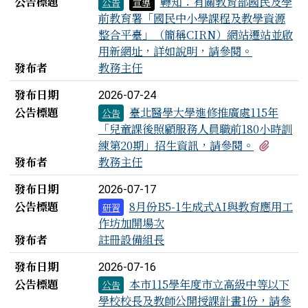
公告標題
轉知：有關教育部國民及學
公告
宣導
前教育署「國民中小學課程及教學資源
整合平臺」（簡稱CIRN）網站遷站並啟
用新網址，詳如說明，請參閱。
發布者
教務主任
發布日期
2026-07-24
公告標題
臺北醫學大學進修推廣處115年
公告
「兒童課後照顧服務人員職前180小時訓
有1個
練第20期」招生資訊，請參閱。
發布者
教務主任
發布日期
2026-07-17
公告標題
8月份B5-1生成式AI與教育應用工
研習
作坊加開場次
發布者
註冊設備組長
發布日期
2026-07-16
公告標題
本市115學年度市立高級中等以下
公告
學校校長及教師公開授課計畫1份，請參