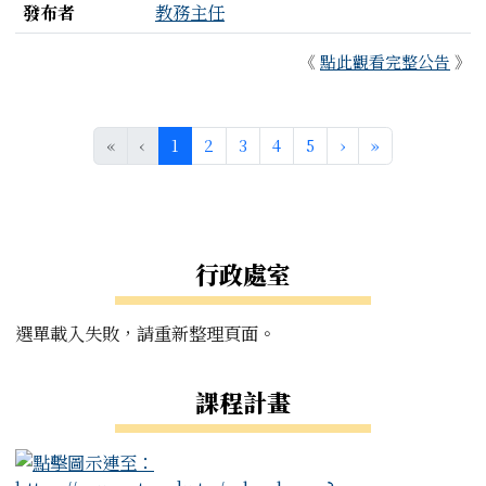
發布者
教務主任
《
點此觀看完整公告
》
(目前頁次)
下一頁
最後頁
«
‹
1
2
3
4
5
›
»
左邊區域內容
行政處室
選單載入失敗，請重新整理頁面。
課程計畫