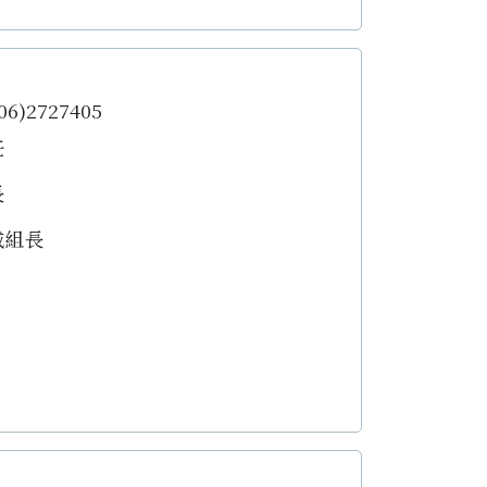
6)2727405
任
長
戚組長