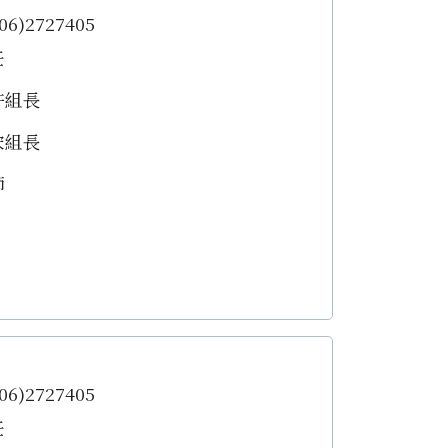
6)2727405
任
許組長
宋組長
師
6)2727405
任