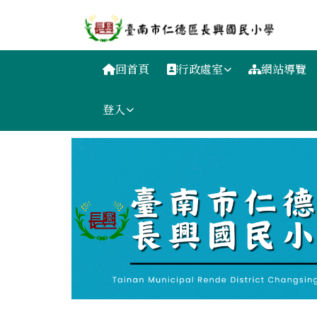
臺南市長興國小網站
跳至主內容區
導覽列
回首頁
行政處室
網站導覽
登入