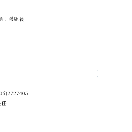
秘：張組長
6)2727405
主任