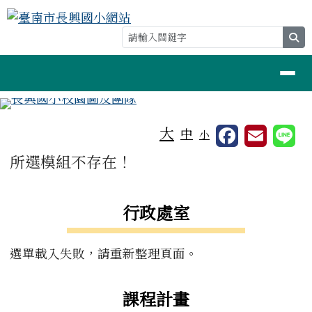
臺南市長興國小網站
跳至主內容區
se
導覽列
工具列
大
中
小
頁尾區域
主內容區域
所選模組不存在！
左邊區域內容
行政處室
選單載入失敗，請重新整理頁面。
課程計畫