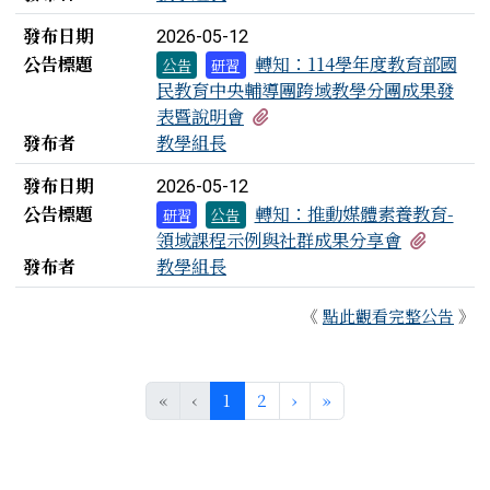
發布日期
2026-05-12
公告標題
轉知：114學年度教育部國
公告
研習
民教育中央輔導團跨域教學分團成果發
有1個附檔
表暨說明會
發布者
教學組長
發布日期
2026-05-12
公告標題
轉知：推動媒體素養教育-
研習
公告
有1個
領域課程示例與社群成果分享會
發布者
教學組長
《
點此觀看完整公告
》
(目前頁次)
下一頁
最後頁
«
‹
1
2
›
»