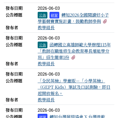
發布日期
2026-06-03
公告標題
轉知2026全國閱讀好小子
公告
研習
有1
學藝競賽實施計畫，鼓勵教師參與
發布者
教學組長
發布日期
2026-06-03
公告標題
函轉國立高雄師範大學辦理115年
公告
「教師在職進修生命教育專長增能學分
有1個附檔
班」招生簡章1份
發布者
教學組長
發布日期
2026-06-03
公告標題
「全民英檢」學童版－「小學英檢」
（GEPT Kids）筆試及口試測驗，即日
起開放報名。
發布者
教學組長
發布日期
2026-06-03
公告標題
轉知台灣展翅協會 X 台灣微軟
研習