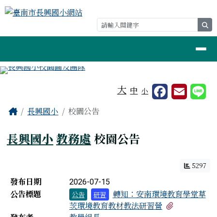
臺南市長興國小網站
跳至主內容區
se
導覽列
工具列
大
中
小
頁尾區域
主內容區域
Home
長興國小
校園公告
長興國小
教務處
校園公告
5297
新聞列表
發布日期
2026-07-15
公告標題
轉知：安南環境教育學堂草
公告
研習
有1個附檔
茨環境教育教材教法研習營