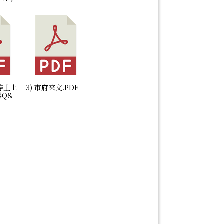
害停止上
3) 市府來文.PDF
業Q&