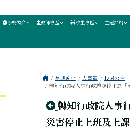
學校簡介
教師專區
學生專區
主題網站
主內容區域
Home
長興國小
人事室
校園公告
轉知行政院人事行政總處修正之「天
回上頁
轉知行政院人事
災害停止上班及上課作