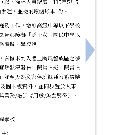
以下簡稱人事總處）115年5月5
7號函辦理，並檢附原函影本1份。
庭及工作，增訂高級中等以下學校
之身心障礙「孫子女」國民中學以
務機關、學校給
職場霸凌防治與申訴及調查處理要點」溯自115年1月9
下一筆：轉知11
，有關未列入陸上颱風警戒區之發
實際狀況發布「照常上班、照常上
」並至天然災害停班課通報系統辦
A及圖卡版資料，並同步置於人事
與業務/培訓考用處/差勤獎懲），
關學校
件)