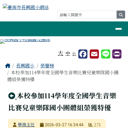
臺南市長興國小網站
跳至主內容區
se
導覽列
工具列
大
中
小
頁尾區域
主內容區域
Home
長興國小
榮譽榜
本校參加114學年度全國學生音樂比賽兒童樂隊國小團
體組榮獲特優
回上頁
本校參加114學年度全國學生音樂
比賽兒童樂隊國小團體組榮獲特優
發布者
學務主任
271
2026-03-27 16:34:44