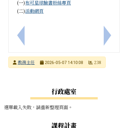
(一)
布可星球臉書粉絲專頁
(二)
活動網頁
上一筆：轉知115年度教師專業成長研習實施計畫─
下一筆：「
發布者
教務主任
238
2026-05-07 14:10:08
發布日期
瀏覽次數
左邊區域內容
行政處室
選單載入失敗，請重新整理頁面。
課程計畫