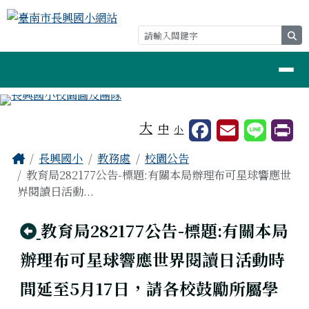
臺南市長興國小網站
跳至主內容區
se
導覽列
工具列
大
中
小
頁尾區域
主內容區域
Home
長興國小
教務處
校園公告
教育局282177公告-標題:有關本局辦理布可星球響應世
界閱讀日活動...
回上頁
教育局282177公告-標題:有關本局
辦理布可星球響應世界閱讀日活動時
間延至5月17日，請各校鼓勵所屬學